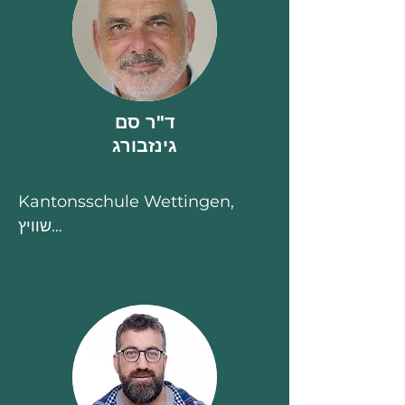
מומחה באסטרטגיות וטכנולוגיות 
לפיתוח וייצור של גידולי נוי ואכילה 
וגידולם באזורים חמים

www.agri.gov.il/people/606.asp
x
ד"ר סם
גינזבורג
Kantonsschule Wettingen, 
שוויץ

• מורה למדעים Gymnasium 
Wettingen, שוויץ ומאמן מורים 
למדעים ב-ETHZ, שוויץ 
(https://fs.kswe.ch/bio/)

• חבר מועצת המנהלים של 'החברה 