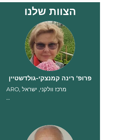
הצוות שלנו
פרופ' רינה קמנצקי-גולדשטיין
ARO, מרכז וולקני, ישראל

• חוקר בכיר, ארגון המחקר החקלאי, 
מרכז וולקני

• פרופסור לגננות, האוניברסיטה 
העברית בירושלים
