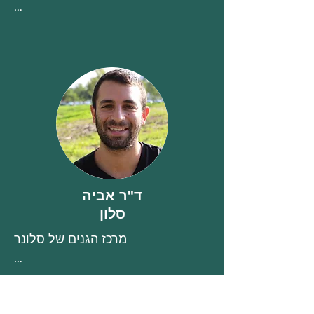
חוקר בארגון מחקר חקלאי במרכז 
הגעש הישראלי.

מומחה בתחום בקרת האקלים והאור 
בתוך מערכות ייצור צמחים.

תחומי מחקר: פיתוח מערכות ייצור 
יעילות של צמחים סגורים, מודלים 
אמפיריים ומישוביים של מיקרו אקלים 
חממה וניצול אנרגיה סולארית 
בחקלאות.

ד"ר אביה
www.agri.gov.il/en/people/1354
סלון
.aspx
מרכז הגנים של סלונר

מנכ"ל, מרכז הגנים של סלונר L.T.D.
