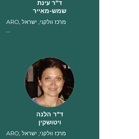
ד"ר עינת
עצים פועלים תחת לחץ וכיצד למדוד 
שמש-מאייר
זאת.
ARO, מרכז וולקני, ישראל

עמית מחקר, המכון למדעי הצמח, 

ארגון המחקר החקלאי, מרכז וולקני

מחקר באקולוגיה של צמחים, 
פיזיולוגיה ומנגנוני פריחה

https://www.agri.gov.il/en/peop
le/1342.aspx
ד"ר הלנה
ויטושקין
ARO, מרכז וולקני, ישראל
